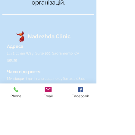
організацій.
Nadezhda Clinic
Адреса
1442 Ethan Way, Suite 100, Sacramento, CA
95825
Часи відкриття
Ми відкриті двічі на місяць по суботах з 08:00
до 12:00.
Phone
Email
Facebook
Звʼязатися з нами
nadezhdahealth@gmail.com
|
(530) 794 - 8671
Неприбуткова організація 501(c)(3), студентська
клініка, що прагне обслуговувати слов’янське
населення Сакраменто.