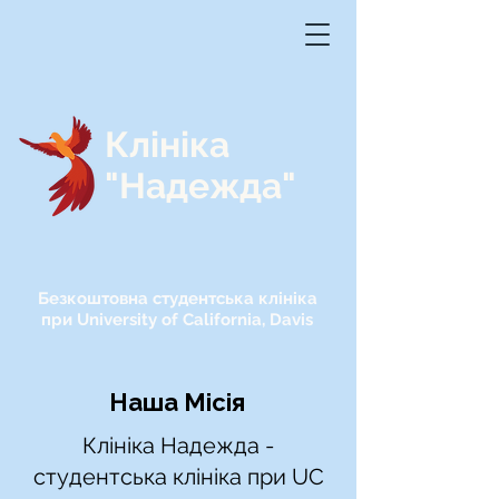
Клініка
"Надежда"
Безкоштовна студентська клініка
при University of California, Davis
Наша Місія
Клініка Надежда -
студентська клініка при UC